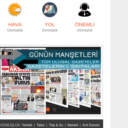
HAVA
YOL
ÖNEMLİ
Gümüşlük
Gümüşlük
Gümüşlük
GÜMÜŞLÜK:
Yemek
|
Taksi
|
Tüp & Su
|
Market
|
Acil Durum