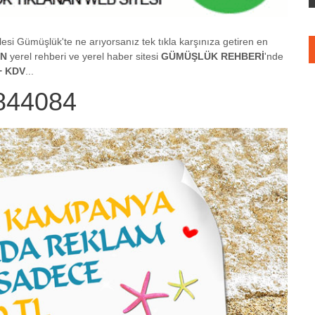
esi Gümüşlük'te ne arıyorsanız tek tıkla karşınıza getiren en
AN
yerel rehberi ve yerel haber sitesi
GÜMÜŞLÜK REHBERİ
'nde
+ KDV
...
844084