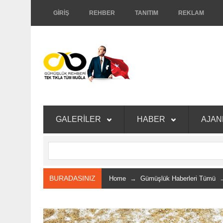
GİRİŞ
REHBER
TANITIM
REKLAM
GALERİLER
HABER
AJA
BURADASINIZ
Home
→
Gümüşlük Haberleri Tümü
→ 