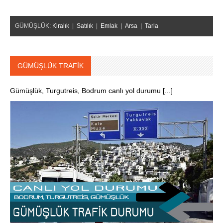
GÜMÜŞLÜK:
Kiralık
|
Satılık
|
Emlak
|
Arsa |
Tarla
GÜMÜŞLÜK TRAFİK
Gümüşlük, Turgutreis, Bodrum canlı yol durumu [...]