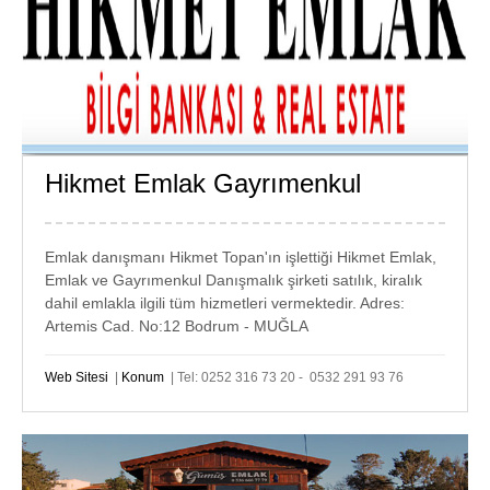
Hikmet Emlak Gayrımenkul
GÜMÜŞLÜK
EMLAK
Emlak danışmanı Hikmet Topan'ın işlettiği Hikmet Emlak,
Emlak ve Gayrımenkul Danışmalık şirketi satılık, kiralık
dahil emlakla ilgili tüm hizmetleri vermektedir. Adres:
Artemis Cad. No:12 Bodrum - MUĞLA
Web Sitesi
|
Konum
| Tel: 0252 316 73 20 - 0532 291 93 76