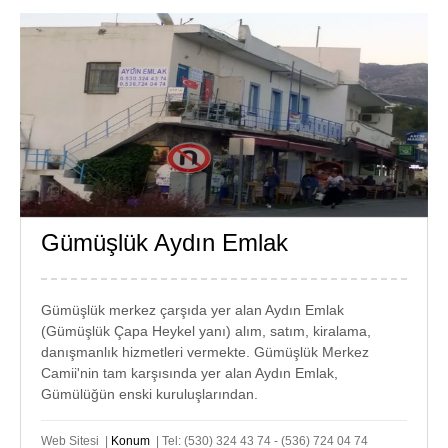
Gümüşlük Aydın Emlak
GÜMÜŞLÜK
EMLAK
Gümüşlük merkez çarşıda yer alan Aydın Emlak
(Gümüşlük Çapa Heykel yanı) alım, satım, kiralama,
danışmanlık hizmetleri vermekte.
Gümüşlük Merkez
Camii'nin tam karşısında yer alan Aydın Emlak,
Gümülüğün enski kuruluşlarından.
Web Sitesi |
Konum
| Tel: (530) 324 43 74 - (536) 724 04 74