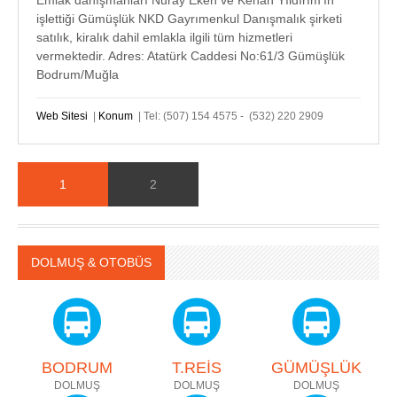
Emlak danışmanları Nuray Eken ve Kenan Yıldırım'ın
işlettiği Gümüşlük NKD Gayrımenkul Danışmalık şirketi
satılık, kiralık dahil emlakla ilgili tüm hizmetleri
vermektedir. Adres: Atatürk Caddesi No:61/3 Gümüşlük
Bodrum/Muğla
Web Sitesi
|
Konum
| Tel: (507) 154 4575 - (532) 220 2909
1
2
DOLMUŞ & OTOBÜS
BODRUM
T.REİS
GÜMÜŞLÜK
DOLMUŞ
DOLMUŞ
DOLMUŞ