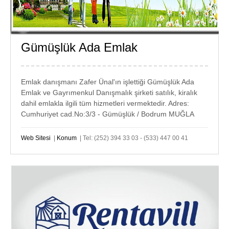
Gümüşlük Ada Emlak
GÜMÜŞLÜK
EMLAK
Emlak danışmanı Zafer Ünal'ın işlettiği Gümüşlük Ada
Emlak ve Gayrımenkul Danışmalık şirketi satılık, kiralık
dahil emlakla ilgili tüm hizmetleri vermektedir. Adres:
Cumhuriyet cad.No:3/3 - Gümüşlük / Bodrum MUĞLA
Web Sitesi
|
Konum
| Tel: (252) 394 33 03 - (533) 447 00 41