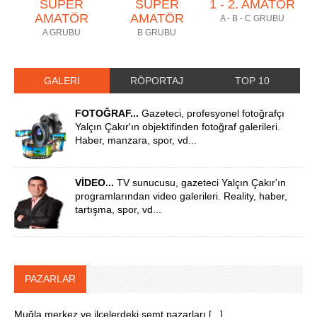
SÜPER
SÜPER
1 - 2. AMATÖR
AMATÖR
AMATÖR
A - B - C GRUBU
A GRUBU
B GRUBU
GALERİ
RÖPORTAJ
TOP 10
FOTOĞRAF...
Gazeteci, profesyonel fotoğrafçı
Yalçın Çakır'ın objektifinden fotoğraf galerileri.
Haber, manzara, spor, vd...
VİDEO...
TV sunucusu, gazeteci Yalçın Çakır'ın
programlarından video galerileri. Reality, haber,
tartışma, spor, vd...
PAZARLAR
Muğla merkez ve ilçelerdeki semt pazarları [...]