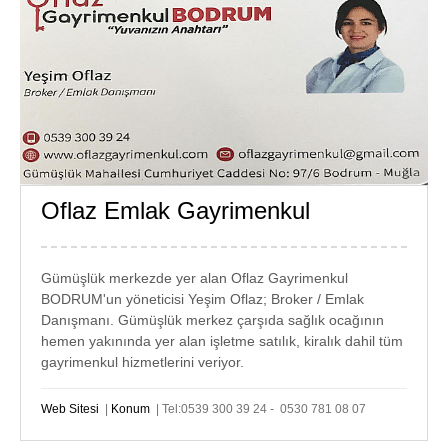
Oflaz Emlak Gayrimenkul
GÜMÜŞLÜK
EMLAK
Gümüşlük merkezde yer alan Oflaz Gayrimenkul
BODRUM'un yöneticisi Yeşim Oflaz; Broker / Emlak
Danışmanı. Gümüşlük merkez çarşıda sağlık ocağının
hemen yakınında yer alan işletme satılık, kiralık dahil tüm
gayrimenkul hizmetlerini veriyor.
Web Sitesi
|
Konum
| Tel:0539 300 39 24 - 0530 781 08 07