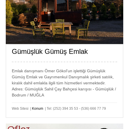
Gümüşlük Gümüş Emlak
GÜMÜŞLÜK
EMLAK
Emlak danışmanı Ömer Gökol'un işlettiği Gümüşlük
Gümüş Emlak ve Gayrımenkul Danışmalık şirketi satılık,
kiralık dahil emlakla ilgili tüm hizmetleri vermektedir.
Adres: Gümüşlük Sahil Çay Bahçesi karışısı - Gümüşlük /
Bodrum / MUĞLA
Web Sitesi |
Konum
| Tel: (252) 394 35 53 - (536) 666 77 79