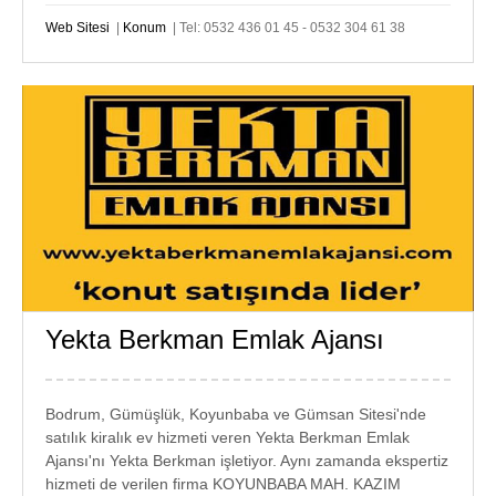
Web Sitesi
|
Konum
| Tel: 0532 436 01 45 - 0532 304 61 38
Yekta Berkman Emlak Ajansı
GÜMÜŞLÜK
EMLAK
Bodrum, Gümüşlük, Koyunbaba ve Gümsan Sitesi'nde
satılık kiralık ev hizmeti veren Yekta Berkman Emlak
Ajansı'nı Yekta Berkman işletiyor. Aynı zamanda ekspertiz
hizmeti de verilen firma KOYUNBABA MAH. KAZIM