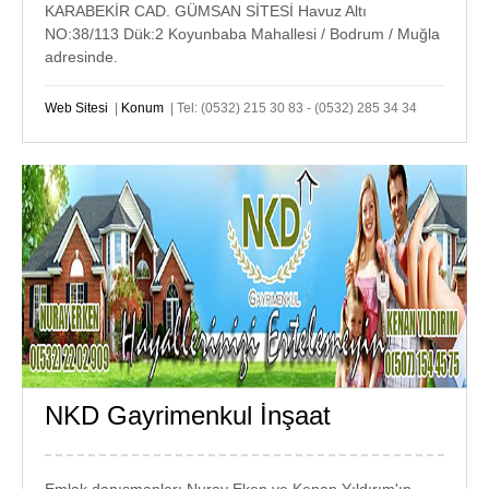
KARABEKİR CAD. GÜMSAN SİTESİ Havuz Altı
NO:38/113 Dük:2 Koyunbaba Mahallesi / Bodrum / Muğla
adresinde.
Web Sitesi
|
Konum
| Tel: (0532) 215 30 83 - (0532) 285 34 34
NKD Gayrimenkul İnşaat
GÜMÜŞLÜK
EMLAK