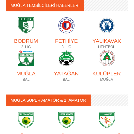
MUĞLA TEMSİLCİLERİ HABERLERİ
BODRUM
FETHİYE
YALIKAVAK
2. LİG
3. LİG
HENTBOL
MUĞLA
YATAĞAN
KULÜPLER
BAL
BAL
MUĞLA
MUĞLA SÜPER AMATÖR & 1. AMATÖR