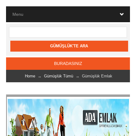
BURADASINIZ
Home
→
Gümüşlük Tümü
→ Gümüşlük Emlak