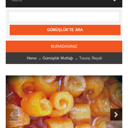
BURADASINIZ
Home
→
Gümüşlük Mutfağı
→ Turunç Reçeli