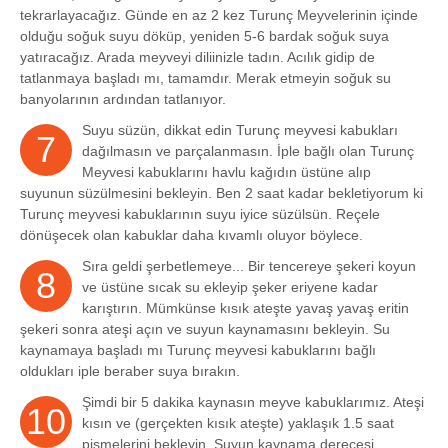
tekrarlayacağız. Günde en az 2 kez Turunç Meyvelerinin içinde
olduğu soğuk suyu döküp, yeniden 5-6 bardak soğuk suya
yatıracağız. Arada meyveyi diliinizle tadın. Acılık gidip de
tatlanmaya başladı mı, tamamdır. Merak etmeyin soğuk su
banyolarının ardından tatlanıyor.
Suyu süzün, dikkat edin Turunç meyvesi kabukları
7
dağılmasın ve parçalanmasın. İple bağlı olan Turunç
Meyvesi kabuklarını havlu kağıdın üstüne alıp
suyunun süzülmesini bekleyin. Ben 2 saat kadar bekletiyorum ki
Turunç meyvesi kabuklarının suyu iyice süzülsün. Reçele
dönüşecek olan kabuklar daha kıvamlı oluyor böylece.
Sıra geldi şerbetlemeye... Bir tencereye şekeri koyun
8
ve üstüne sıcak su ekleyip şeker eriyene kadar
karıştırın. Mümkünse kısık ateşte yavaş yavaş eritin
şekeri sonra ateşi açın ve suyun kaynamasını bekleyin. Su
kaynamaya başladı mı Turunç meyvesi kabuklarını bağlı
oldukları iple beraber suya bırakın.
Şimdi bir 5 dakika kaynasın meyve kabuklarımız. Ateşi
10
kısın ve (gerçekten kısık ateşte) yaklaşık 1.5 saat
pişmelerini bekleyin. Suyun kaynama derecesi