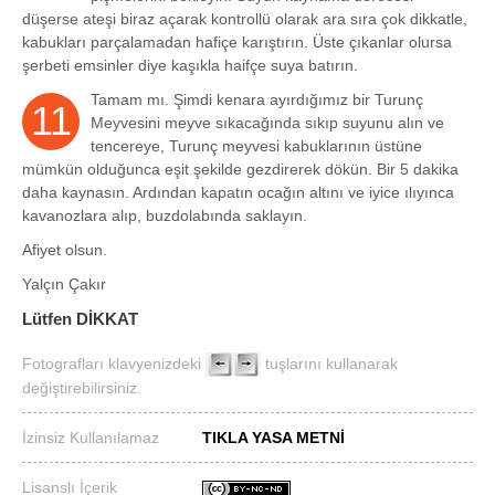
düşerse ateşi biraz açarak kontrollü olarak ara sıra çok dikkatle,
kabukları parçalamadan hafiçe karıştırın. Üste çıkanlar olursa
şerbeti emsinler diye kaşıkla haifçe suya batırın.
Tamam mı. Şimdi kenara ayırdığımız bir Turunç
11
Meyvesini meyve sıkacağında sıkıp suyunu alın ve
tencereye, Turunç meyvesi kabuklarının üstüne
mümkün olduğunca eşit şekilde gezdirerek dökün. Bir 5 dakika
daha kaynasın. Ardından kapatın ocağın altını ve iyice ılıyınca
kavanozlara alıp, buzdolabında saklayın.
Afiyet olsun.
Yalçın Çakır
Lütfen DİKKAT
Fotografları klavyenizdeki
tuşlarını kullanarak
değiştirebilirsiniz.
İzinsiz Kullanılamaz
TIKLA YASA METNİ
Lisanslı İçerik