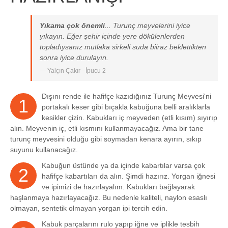
Yıkama çok önemli
... Turunç meyvelerini iyice
yıkayın. Eğer şehir içinde yere dökülenlerden
topladıysanız mutlaka sirkeli suda biiraz beklettikten
sonra iyice durulayın.
Yalçın Çakır - İpucu 2
Dışını rende ile hafifçe kazıdığınız Turunç Meyvesi'ni
1
portakalı keser gibi bıçakla kabuğuna belli aralıklarla
kesikler çizin. Kabukları iç meyveden (etli kısım) sıyırıp
alın. Meyvenin iç, etli kısmını kullanmayacağız. Ama bir tane
turunç meyvesini olduğu gibi soymadan kenara ayırın, sıkıp
suyunu kullanacağız.
Kabuğun üstünde ya da içinde kabartılar varsa çok
2
hafifçe kabartıları da alın. Şimdi hazırız. Yorgan iğnesi
ve ipimizi de hazırlayalım. Kabukları bağlayarak
haşlanmaya hazırlayacağız. Bu nedenle kaliteli, naylon esaslı
olmayan, sentetik olmayan yorgan ipi tercih edin.
Kabuk parçalarını rulo yapıp iğne ve iplikle tesbih