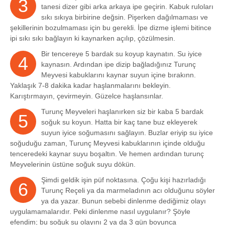
3
tanesi dizer gibi arka arkaya ipe geçirin. Kabuk ruloları
sıkı sıkıya birbirine değsin. Pişerken dağılmaması ve
şekillerinin bozulmaması için bu gerekli. İpe dizme işlemi bitince
ipi sıkı sıkı bağlayın ki kaynarken açılıp, çözülmesin.
Bir tencereye 5 bardak su koyup kaynatın. Su iyice
4
kaynasın. Ardından ipe dizip bağladığınız Turunç
Meyvesi kabuklarını kaynar suyun içine bırakınn.
Yaklaşık 7-8 dakika kadar haşlanmalarını bekleyin.
Karıştırmayın, çevirmeyin. Güzelce haşlansınlar.
Turunç Meyveleri haşlanırken siz bir kaba 5 bardak
5
soğuk su koyun. Hatta bir kaç tane buz ekleyerek
suyun iyice soğumasını sağlayın. Buzlar eriyip su iyice
soğuduğu zaman, Turunç Meyvesi kabuklarının içinde olduğu
tenceredeki kaynar suyu boşaltın. Ve hemen ardından turunç
Meyvelerinin üstüne soğuk suyu dökün.
Şimdi geldik işin püf noktasına. Çoğu kişi hazırladığı
6
Turunç Reçeli ya da marmeladının acı olduğunu söyler
ya da yazar. Bunun sebebi dinlenme dediğimiz olayı
uygulamamalarıdır. Peki dinlenme nasıl uygulanır? Şöyle
efendim; bu soğuk su olayını 2 ya da 3 gün boyunca